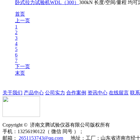
卧式拉力试验机WDL（300）
300kN 长度/空间/量程 均
首页
上一页
1
2
3
4
5
6
7
下一页
末页
关于我们
产品中心
公司实力
合作案例
资讯中心
在线留言
联系
Copyright ©
济南
文腾
试验仪器有限公司版权所有
手机：
13256190122（ 微信 同号 ）；
邮箱：
2651153743@qq.com
地址：
工厂：山东省济南市经十