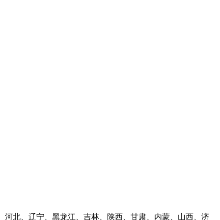
河南、河北、辽宁、黑龙江、吉林、陕西、甘肃、内蒙、山西、济