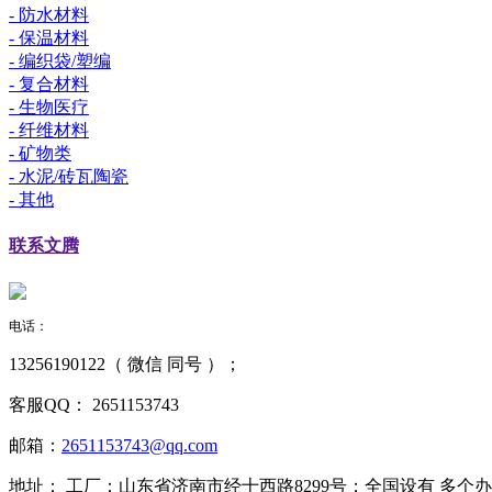
- 防水材料
- 保温材料
- 编织袋/塑编
- 复合材料
- 生物医疗
- 纤维材料
- 矿物类
- 水泥/砖瓦陶瓷
- 其他
联系
文腾
电话：
13256190122（ 微信 同号 ）；
客服QQ：
2651153743
邮箱：
2651153743@qq.com
地址：
工厂：山东省济南市经十西路8299号；全国设有 多