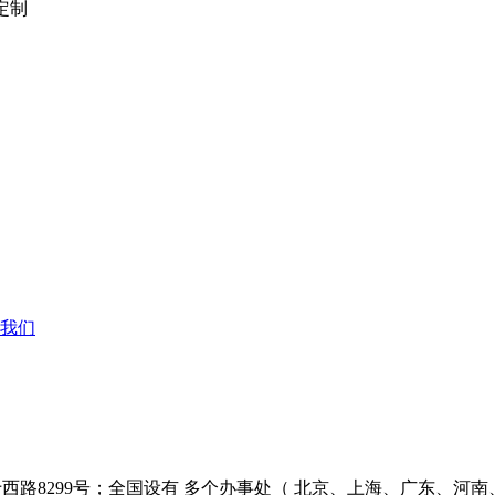
可定制
我们
西路8299号；全国设有 多个办事处（ 北京、上海、广东、