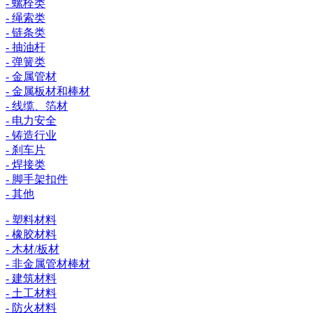
- 螺栓类
- 绳索类
- 链条类
- 抽油杆
- 弹簧类
- 金属管材
- 金属板材和棒材
- 线缆、箔材
- 电力安全
- 铸造行业
- 刹车片
- 焊接类
- 脚手架扣件
- 其他
- 塑料材料
- 橡胶材料
- 木材/板材
- 非金属管材棒材
- 建筑材料
- 土工材料
- 防火材料