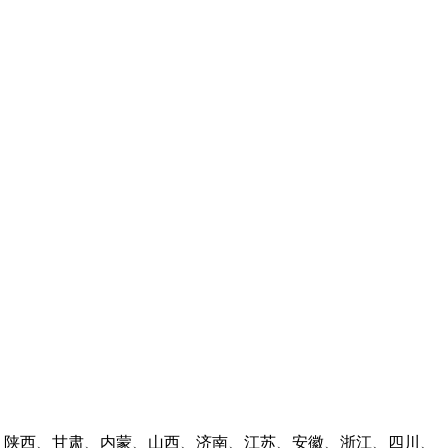
林、陕西、甘肃、内蒙、山西、济南、江苏、安徽、浙江、四川、