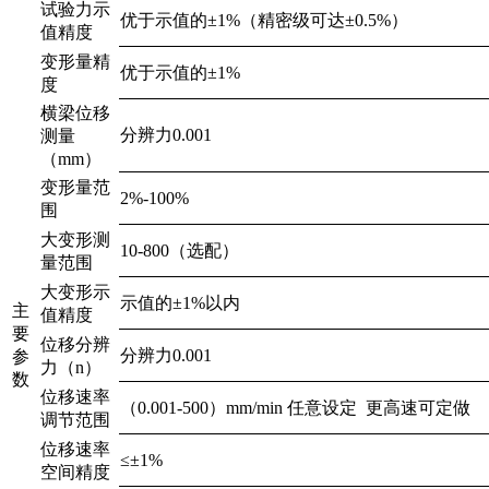
试验力示
优于示值的±1%（精密级可达±0.5%）
值精度
变形量精
优于示值的±1%
度
横梁位移
分辨力0.001
测量
（mm）
变形量范
2%-100%
围
大变形测
10-800（选配）
量范围
大变形示
示值的±1%以内
主
值精度
要
位移分辨
分辨力0.001
参
力（n）
数
位移速率
（0.001-500）mm/min 任意设定 更高速可定做
调节范围
位移速率
≤±1%
空间精度