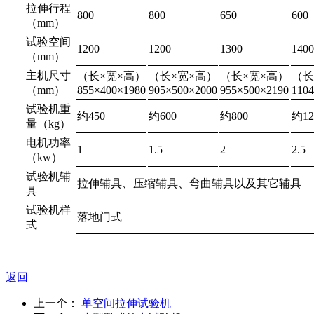
拉伸行程
800
800
650
600
（mm）
试验空间
1200
1200
1300
1400
（mm）
主机尺寸
（长×宽×高）
（长×宽×高）
（长×宽×高）
（长
（mm）
855×400×1980
905×500×2000
955×500×2190
110
试验机重
约450
约600
约800
约12
量（kg）
电机功率
1
1.5
2
2.5
（kw）
试验机辅
拉伸辅具、压缩辅具、弯曲辅具以及其它辅具 
具
试验机样
落地门式
式
返回
上一个：
单空间拉伸试验机