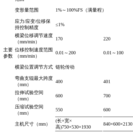
变形量范围
1%～100%FS（满量程）
应力/应变/位移保
≤1%
持控制精度
横梁位移调节速度
170
220
（mm/min）
主要
位移控制速度范围
0.01～200
0.01～100
参数
（mm/min）
横梁位置调节方式
链轮传动
弯曲支辊最大跨度
400
401
（mm）
拉伸试验空间
600
700
（mm）
压缩试验空间
550
600
（mm）
(长×宽×
主机尺寸（mm）
840×600×2130
高)750×530×1930