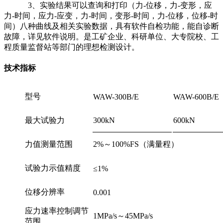
3、实验结果可以查询和打印（力-位移，力-变形，应
力-时间，应力-应变，力-时间，变形-时间，力-位移，位移-时
间）八种曲线及相关实验数据，具有软件自检功能，能自诊断
故障，详见软件说明。是工矿企业、科研单位、大专院校、工
程质量监督站等部门的理想检测设计。
技术指标
型号
WAW-300B/E
WAW-600B/E
最大试验力
300kN
600kN
力值测量范围
2%～100%FS（满量程）
试验力示值精度
≤1%
位移分辨率
0.001
应力速率控制调节
1MPa/s～45MPa/s
范围