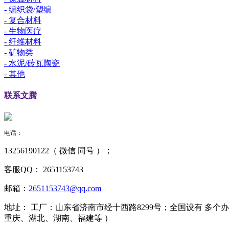
- 编织袋/塑编
- 复合材料
- 生物医疗
- 纤维材料
- 矿物类
- 水泥/砖瓦陶瓷
- 其他
联系
文腾
电话：
13256190122（ 微信 同号 ）；
客服QQ：
2651153743
邮箱：
2651153743@qq.com
地址：
工厂：山东省济南市经十西路8299号；全国设有 多
重庆、湖北、湖南、福建等 ）