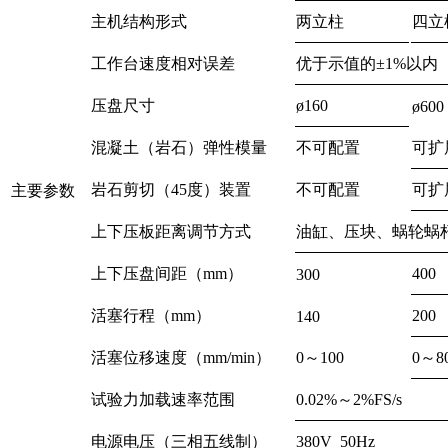
主机结构形式
两立柱
四立
工作台速度相对误差
优于示值的±1%以内
压盘尺寸
ø160
ø600
混凝土（岩石）弹性模量
不可配置
可扩
岩石剪切（45度）装置
不可配置
可扩
主要参数
上下压板距离调节方式
油缸、压块、蜗轮蜗
上下压盘间距（mm）
400
300
活塞行程（mm）
200
140
活塞位移速度（mm/min）
0～100
0～8
试验力加载速率范围
0.02%～2%FS/s
电源电压（三相五线制）
380V 50Hz