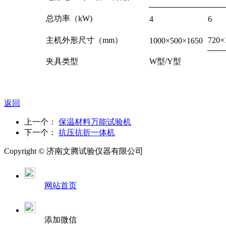
总功率（kW)
4
6
主机外形尺寸（mm）
720×
1000×500×1650
夹具类型
W型/Y型
返回
上一个：
保温材料万能试验机
下一个：
抗压抗折一体机
Copyright ©
济南
文腾试验仪器有限公司
网站首页
添加微信