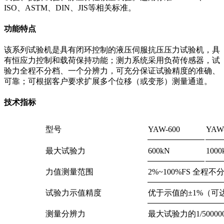
ISO、ASTM、DIN、JIS等相关标准。
功能特点
该系列试验机是具有闭环控制的液压伺服抗压压力试验机，具
有恒应力控制和载荷保持功能；测力系统采用负荷传感器，试
验力全程不分档、一个分辨力，可充分保证试验精度的准确、
可靠；可根据客户要求扩展多个位移（或变形）测量通道。
技术指标
型号
YAW-600
YAW-
最大试验力
600kN
1000
力值测量范围
2%~100%FS 全程不
试验力示值精度
优于示值的±1%（可达
测量分辨力
最大试验力的1/50000