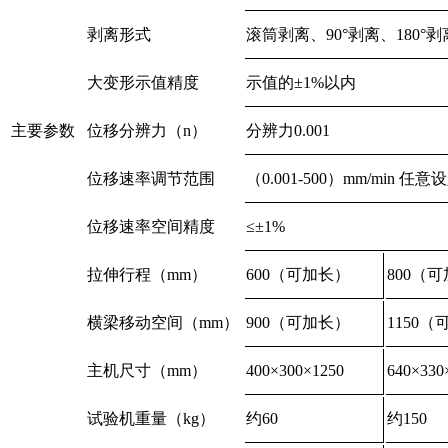
剥离形式
滚筒剥离、90°剥离、180°剥
大变形示值精度
示值的±1%以内
主要参数
位移分辨力（n）
分辨力0.001
位移速率调节范围
（0.001-500）mm/min 
位移速率空间精度
≤±1%
拉伸行程（mm）
600（可加长）
800（
横梁移动空间（mm）
900（可加长）
1150
主机尺寸（mm）
400×300×1250
640×330
试验机重量（kg）
约60
约150