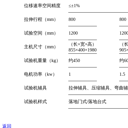
位移速率空间精度
≤±1%
拉伸行程（mm）
800
800
试验空间（mm）
1200
120
（长×宽×高）
（长
主机尺寸（mm）
855×400×1980
905
试验机重量（kg）
约450
约60
电机功率（kw）
1
1.5
试验机辅具
拉伸辅具、压缩辅具、弯曲辅
试验机样式
落地门式/落地台式
返回